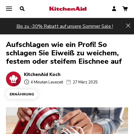
Bis zu -30% Rabatt auf unsere Sommer Sale !
Hi
Aufschlagen wie ein Profi! So
schlagen Sie Eiweiß zu weichem,
festem oder steifem Eischnee auf
KitchenAid Koch
4 Minuten Lesezeit
27 März 2025
ERNÄHRUNG