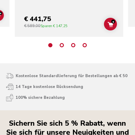
+
€ 441,75
ADD TO CART
+
€ 589,00
ADD TO C
Sparen
€ 147,25
Kostenlose Standardlieferung für Bestellungen ab € 50
14 Tage kostenlose Rücksendung
100% sichere Bezahlung
Sichern Sie sich 5 % Rabatt, wenn
Sie sich für unsere Neuigkeiten und