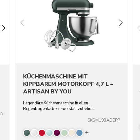
KÜCHENMASCHINE MIT
KIPPBAREM MOTORKOPF 4,7 L –
ARTISAN BY YOU
Legendäre Küchenmaschine in allen
Regenbogenfarben. Edelstahlzubehör.
OB
5KSM193ADEPP
Display more color