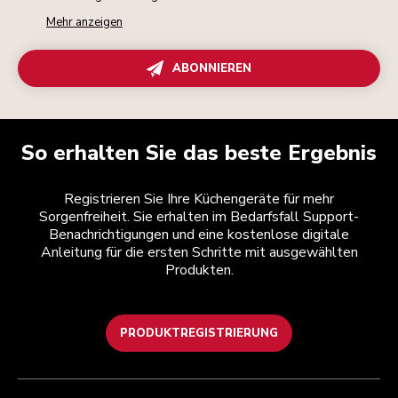
Mehr anzeigen
ABONNIEREN
So erhalten Sie das beste Ergebnis
Registrieren Sie Ihre Küchengeräte für mehr
Sorgenfreiheit. Sie erhalten im Bedarfsfall Support-
Benachrichtigungen und eine kostenlose digitale
Anleitung für die ersten Schritte mit ausgewählten
Produkten.
PRODUKTREGISTRIERUNG
Health Check
Teilnahmebedingungen
Die Marke
Händlersuche
Kundenservice
Versand und Lieferung
Unsere Geschichte