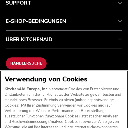
SUPPORT
Verfolgen Sie Ihre Bestellung
Rückgaben und Erstattungen
Garantie und Dokumente
Impressum
Kontaktieren Sie uns.
Erklärung zur Barrierefreiheit
Häufig gestellte fragen
ODR
E-SHOP-BEDINGUNGEN
ÜBER KITCHENAID
HÄNDLERSUCHE
Verwendung von Cookies
WIR AKZEPTIEREN
KitchenAid Europa, Inc.
verwendet Cookies von Erstanbietern und
Drittanbietern um die Funktionalität der Website zu gewährleisten und
ein nahtloses Browser-Erlebnis zu bieten (unbedingt notwendige
Cookies). Mit Ihrer Zustimmung verwenden wir Cookies auch zur
FOLGEN SIE UNS
Verbesserung der Website-Performance, zur Bereitstellung
zusätzlicher Funktionen (funktionale Cookies), statistischer Analysen
und Reichweitenmessung (Analyse-Cookies) sowie zur Anzeige von
Werbung, die auf Ihre Interessen und Ihre Internetsuchgewohnheiten